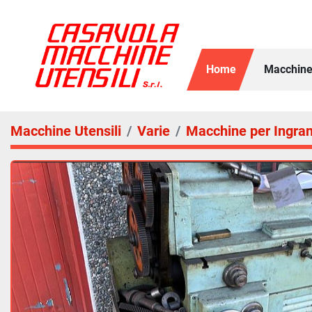
Home
Macchine
Macchine Utensili
Varie
Macchine per Ingra