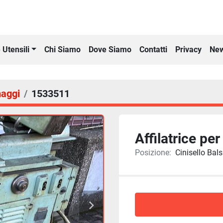
Chi Siamo
Dove Siamo
Contatti
Privacy
New
 Utensili
naggi
1533511
Affilatrice p
Posizione:
Cinisello Bals