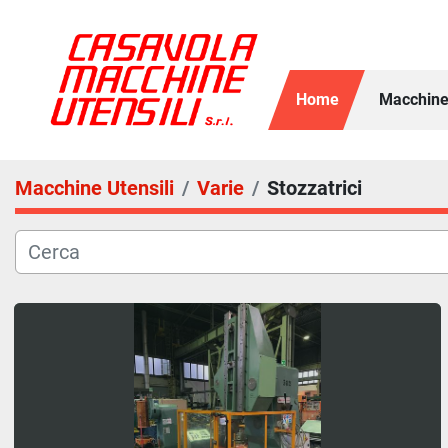
Home
Macchine
Macchine Utensili
Varie
Stozzatrici