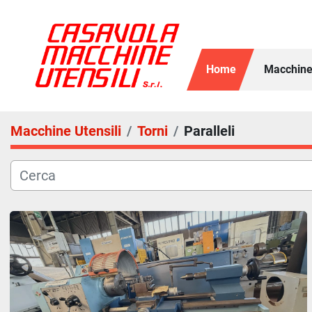
Home
Macchine
Macchine Utensili
Torni
Paralleli