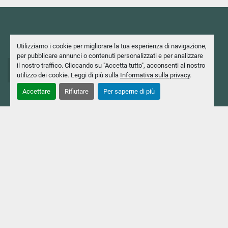
Utilizziamo i cookie per migliorare la tua esperienza di navigazione,
per pubblicare annunci o contenuti personalizzati e per analizzare
+39 02 2403551
il nostro traffico. Cliccando su "Accetta tutto", acconsenti al nostro
utilizzo dei cookie. Leggi di più sulla
Informativa sulla privacy
.
+39 02 2424044
Accettare
Rifiutare
Per saperne di più
info@casavola.com
Via Milanese, 130 20092, Cinisello Balsamo (MI),
Italia
Casavola Macchine Utensili