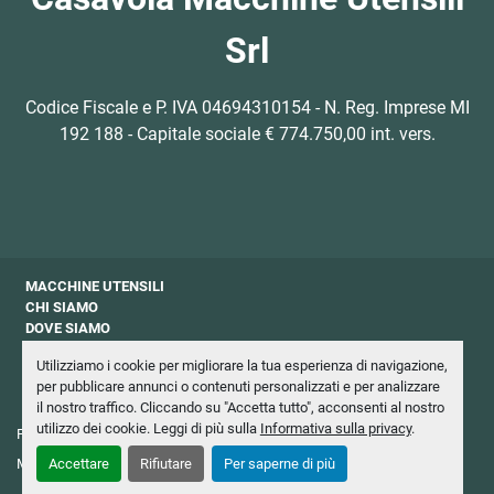
Srl
Codice Fiscale e P. IVA 04694310154 - N. Reg. Imprese MI
192 188 - Capitale sociale € 774.750,00 int. vers.
MACCHINE UTENSILI
CHI SIAMO
DOVE SIAMO
CONTATTI
Utilizziamo i cookie per migliorare la tua esperienza di navigazione,
PRIVACY
per pubblicare annunci o contenuti personalizzati e per analizzare
NEWSLETTER
il nostro traffico. Cliccando su "Accetta tutto", acconsenti al nostro
utilizzo dei cookie. Leggi di più sulla
Informativa sulla privacy
.
Personalizza le preferenze sui Cookies
Machinio System
sito web di
Machinio
Accettare
Rifiutare
Per saperne di più