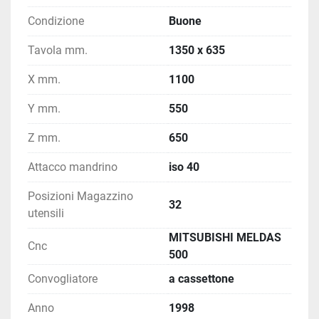
Condizione
Buone
Tavola mm.
1350 x 635
X mm.
1100
Y mm.
550
Z mm.
650
Attacco mandrino
iso 40
Posizioni Magazzino
32
utensili
MITSUBISHI MELDAS
Cnc
500
Convogliatore
a cassettone
Anno
1998