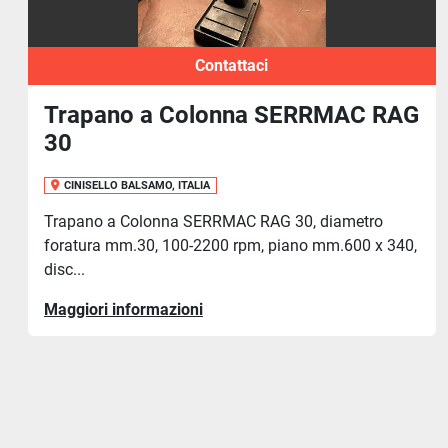
Contattaci
C RAG
Trapano a Colonna RIGES RT 
CINISELLO BALSAMO, ITALIA
2006
Trapano a Colonna RIGES RT 20, Diametro fora
mm.20, Motore 1 Hp, 233 - 3100 rpm, CE, Tavol
tro
 x 340,
Maggiori informazioni