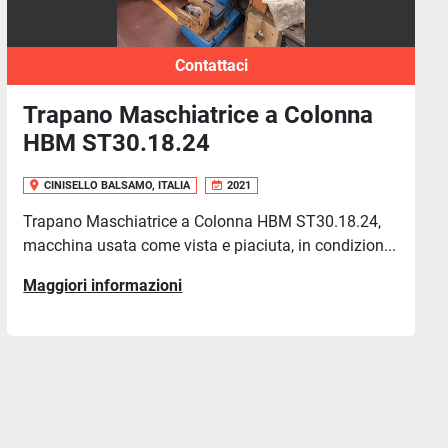
Contattaci
a
Trapano a Colonna BIMAK 25 T
CINISELLO BALSAMO, ITALIA
1997
Trapano a Colonna BIMAK 25 TP, Max diam. di
foratura dal pieno mm.25, tavola fissa mm.330 x
24,
320, ...
on...
Maggiori informazioni