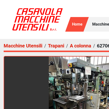
Home
Macchine
Macchine Utensili
Trapani
A colonna
6270