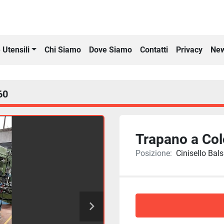
Chi Siamo
Dove Siamo
Contatti
Privacy
New
 Utensili
60
Trapano a Co
Posizione:
Cinisello Bals