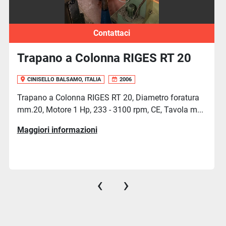
Contattaci
20
Trapano Maschiatrice a Colonn
HBM ST30.18.24
CINISELLO BALSAMO, ITALIA
2021
tura
a m...
Trapano Maschiatrice a Colonna HBM ST30.18.
macchina usata come vista e piaciuta, in condizi
Maggiori informazioni
‹
›