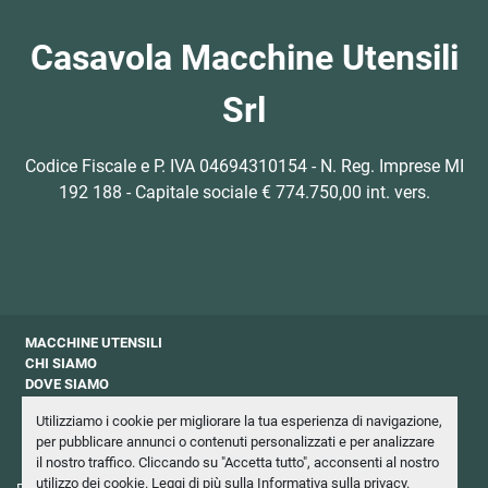
Casavola Macchine Utensili
Srl
Codice Fiscale e P. IVA 04694310154 - N. Reg. Imprese MI
192 188 - Capitale sociale € 774.750,00 int. vers.
MACCHINE UTENSILI
CHI SIAMO
DOVE SIAMO
CONTATTI
Utilizziamo i cookie per migliorare la tua esperienza di navigazione,
PRIVACY
per pubblicare annunci o contenuti personalizzati e per analizzare
NEWSLETTER
il nostro traffico. Cliccando su "Accetta tutto", acconsenti al nostro
utilizzo dei cookie. Leggi di più sulla
Informativa sulla privacy
.