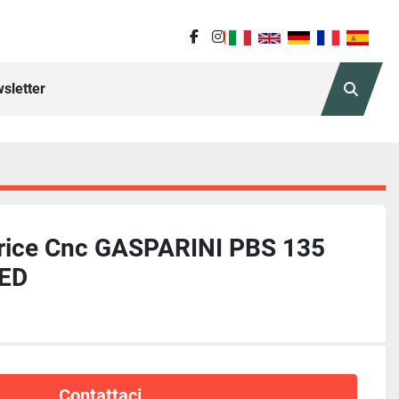
facebook
instagram
sletter
Cerca
trice Cnc GASPARINI PBS 135
ED
Contattaci