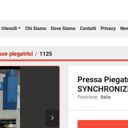
Chi Siamo
Dove Siamo
Contatti
Privacy
New
 Utensili
sse piegatrici
1125
Pressa Piega
SYNCHRONIZ
Posizione:
Italia