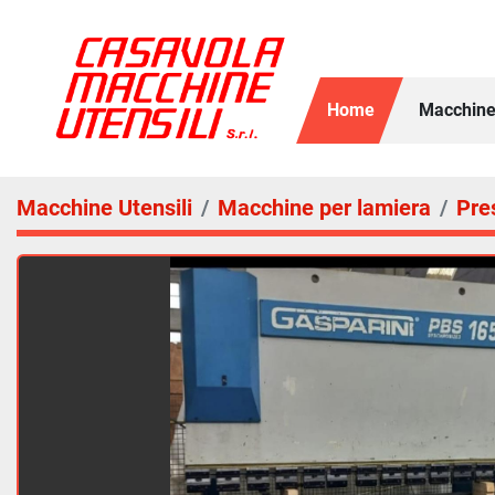
Home
Macchine
Macchine Utensili
Macchine per lamiera
Pre