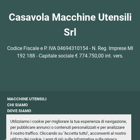
Casavola Macchine Utensili
Srl
Codice Fiscale e P. IVA 04694310154 - N. Reg. Imprese MI
192 188 - Capitale sociale € 774.750,00 int. vers.
MACCHINE UTENSILI
CHI SIAMO
DOVE SIAMO
CONTATTI
Utilizziamo i cookie per migliorare la tua esperienza di navigazione,
PRIVACY
per pubblicare annunci o contenuti personalizzati e per analizzare
NEWSLETTER
il nostro traffico. Cliccando su "Accetta tutto", acconsenti al nostro
utilizzo dei cookie. Leggi di più sulla
Informativa sulla privacy
.