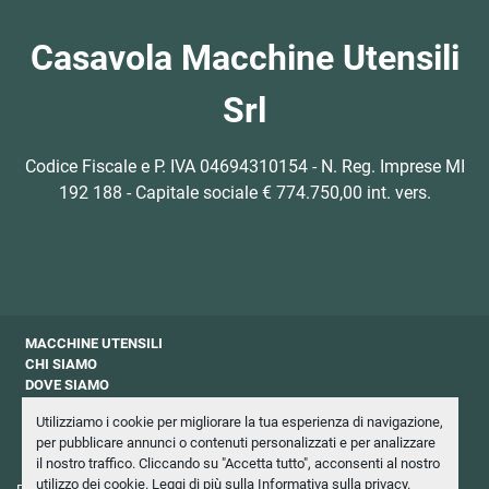
Casavola Macchine Utensili
Srl
Codice Fiscale e P. IVA 04694310154 - N. Reg. Imprese MI
192 188 - Capitale sociale € 774.750,00 int. vers.
MACCHINE UTENSILI
CHI SIAMO
DOVE SIAMO
CONTATTI
Utilizziamo i cookie per migliorare la tua esperienza di navigazione,
PRIVACY
per pubblicare annunci o contenuti personalizzati e per analizzare
NEWSLETTER
il nostro traffico. Cliccando su "Accetta tutto", acconsenti al nostro
utilizzo dei cookie. Leggi di più sulla
Informativa sulla privacy
.