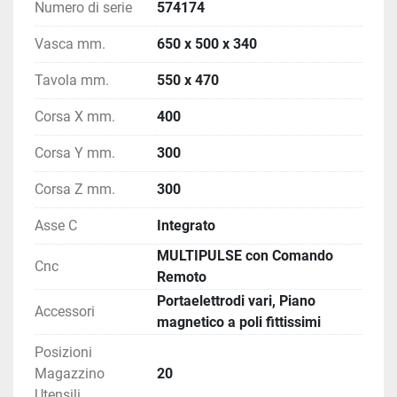
Numero di serie
574174
Vasca mm.
650 x 500 x 340
Tavola mm.
550 x 470
Corsa X mm.
400
Corsa Y mm.
300
Corsa Z mm.
300
Asse C
Integrato
MULTIPULSE con Comando
Cnc
Remoto
Portaelettrodi vari, Piano
Accessori
magnetico a poli fittissimi
Posizioni
Magazzino
20
Utensili