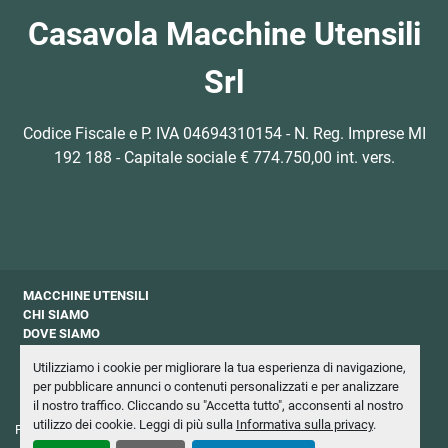
Casavola Macchine Utensili
Srl
Codice Fiscale e P. IVA 04694310154 - N. Reg. Imprese MI
192 188 - Capitale sociale € 774.750,00 int. vers.
MACCHINE UTENSILI
CHI SIAMO
DOVE SIAMO
CONTATTI
Utilizziamo i cookie per migliorare la tua esperienza di navigazione,
PRIVACY
per pubblicare annunci o contenuti personalizzati e per analizzare
NEWSLETTER
il nostro traffico. Cliccando su "Accetta tutto", acconsenti al nostro
utilizzo dei cookie. Leggi di più sulla
Informativa sulla privacy
.
Personalizza le preferenze sui Cookies