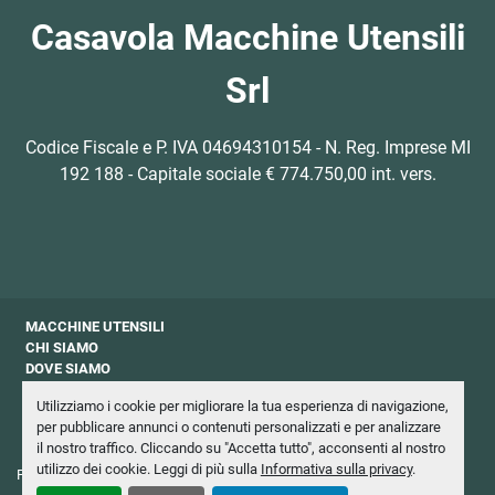
Casavola Macchine Utensili
Srl
Codice Fiscale e P. IVA 04694310154 - N. Reg. Imprese MI
192 188 - Capitale sociale € 774.750,00 int. vers.
MACCHINE UTENSILI
CHI SIAMO
DOVE SIAMO
CONTATTI
Utilizziamo i cookie per migliorare la tua esperienza di navigazione,
PRIVACY
per pubblicare annunci o contenuti personalizzati e per analizzare
NEWSLETTER
il nostro traffico. Cliccando su "Accetta tutto", acconsenti al nostro
utilizzo dei cookie. Leggi di più sulla
Informativa sulla privacy
.
Personalizza le preferenze sui Cookies