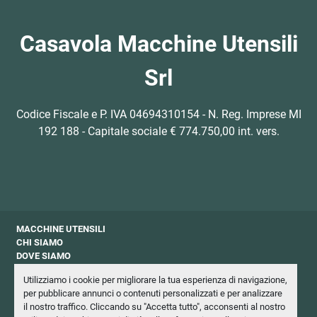
Casavola Macchine Utensili
Srl
Codice Fiscale e P. IVA 04694310154 - N. Reg. Imprese MI
192 188 - Capitale sociale € 774.750,00 int. vers.
MACCHINE UTENSILI
CHI SIAMO
DOVE SIAMO
CONTATTI
Utilizziamo i cookie per migliorare la tua esperienza di navigazione,
PRIVACY
per pubblicare annunci o contenuti personalizzati e per analizzare
NEWSLETTER
il nostro traffico. Cliccando su "Accetta tutto", acconsenti al nostro