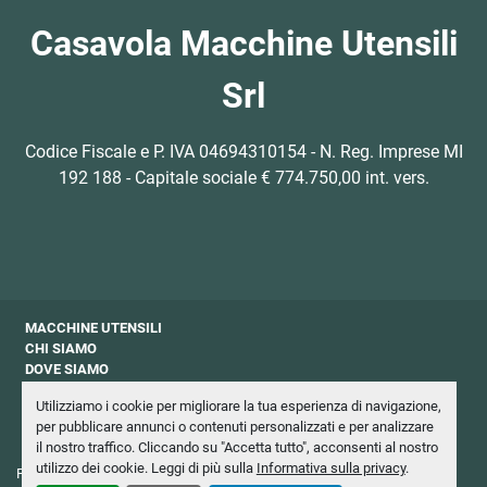
Casavola Macchine Utensili
Srl
Codice Fiscale e P. IVA 04694310154 - N. Reg. Imprese MI
192 188 - Capitale sociale € 774.750,00 int. vers.
MACCHINE UTENSILI
CHI SIAMO
DOVE SIAMO
CONTATTI
Utilizziamo i cookie per migliorare la tua esperienza di navigazione,
PRIVACY
per pubblicare annunci o contenuti personalizzati e per analizzare
NEWSLETTER
il nostro traffico. Cliccando su "Accetta tutto", acconsenti al nostro
utilizzo dei cookie. Leggi di più sulla
Informativa sulla privacy
.
Personalizza le preferenze sui Cookies