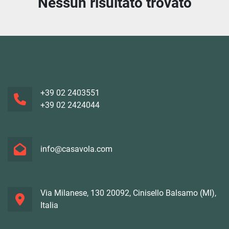
Nessun risultato trovato
Ordina per
+39 02 2403551
+39 02 2424044
info@casavola.com
Via Milanese, 130 20092, Cinisello Balsamo (MI),
Italia