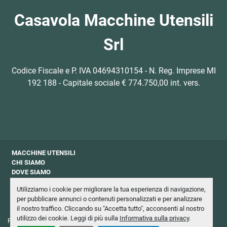
Casavola Macchine Utensili
Srl
Codice Fiscale e P. IVA 04694310154 - N. Reg. Imprese MI
192 188 - Capitale sociale € 774.750,00 int. vers.
MACCHINE UTENSILI
CHI SIAMO
DOVE SIAMO
CONTATTI
Utilizziamo i cookie per migliorare la tua esperienza di navigazione,
PRIVACY
per pubblicare annunci o contenuti personalizzati e per analizzare
NEWSLETTER
il nostro traffico. Cliccando su "Accetta tutto", acconsenti al nostro
utilizzo dei cookie. Leggi di più sulla
Informativa sulla privacy
.
Personalizza le preferenze sui Cookies