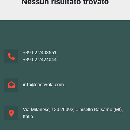
Nessun risultato trovato
Ordina per
+39 02 2403551
+39 02 2424044
info@casavola.com
Via Milanese, 130 20092, Cinisello Balsamo (MI),
Italia