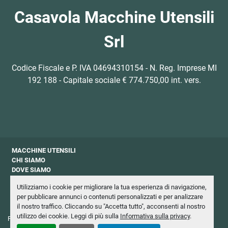
Casavola Macchine Utensili
Srl
Codice Fiscale e P. IVA 04694310154 - N. Reg. Imprese MI
192 188 - Capitale sociale € 774.750,00 int. vers.
MACCHINE UTENSILI
CHI SIAMO
DOVE SIAMO
CONTATTI
Utilizziamo i cookie per migliorare la tua esperienza di navigazione,
PRIVACY
per pubblicare annunci o contenuti personalizzati e per analizzare
NEWSLETTER
il nostro traffico. Cliccando su "Accetta tutto", acconsenti al nostro
utilizzo dei cookie. Leggi di più sulla
Informativa sulla privacy
.
Personalizza le preferenze sui Cookies