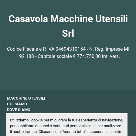
Casavola Macchine Utensili
Srl
Codice Fiscale e P. IVA 04694310154 - N. Reg. Imprese MI
192 188 - Capitale sociale € 774.750,00 int. vers.
MACCHINE UTENSILI
CHI SIAMO
DOVE SIAMO
CONTATTI
Utilizziamo i cookie per migliorare la tua esperienza di navigazione,
PRIVACY
per pubblicare annunci o contenuti personalizzati e per analizzare
NEWSLETTER
il nostro traffico. Cliccando su "Accetta tutto", acconsenti al nostro