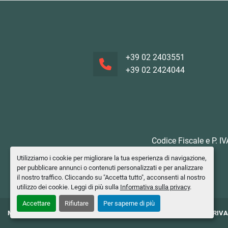
+39 02 2403551
+39 02 2424044
Codice Fiscale e P. I
Utilizziamo i cookie per migliorare la tua esperienza di navigazione,
per pubblicare annunci o contenuti personalizzati e per analizzare
il nostro traffico. Cliccando su "Accetta tutto", acconsenti al nostro
utilizzo dei cookie. Leggi di più sulla
Informativa sulla privacy
.
Accettare
Rifiutare
Per saperne di più
MACCHINE UTENSILI
CHI SIAMO
DOVE SIAMO
CONTATTI
PRIV