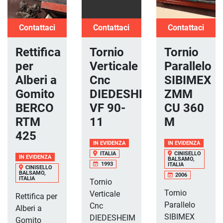
Contattaci
Contattaci
Contattaci
Rettifica
Tornio
Tornio
per
Verticale
Parallelo
Alberi a
Cnc
SIBIMEX
Gomito
DIEDESHEIM
ZMM
BERCO
VF 90-
CU 360
RTM
11
M
425
IN EVIDENZA
IN EVIDENZA
ITALIA
CINISELLO
IN EVIDENZA
BALSAMO,
1993
ITALIA
CINISELLO
BALSAMO,
2006
ITALIA
Tornio
Tornio
Verticale
Rettifica per
Parallelo
Cnc
Alberi a
SIBIMEX
DIEDESHEIM
Gomito