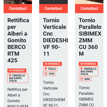
Contattaci
Contattaci
Contattaci
Rettifica
Tornio
Tornio
per
Verticale
Parallelo
Alberi a
Cnc
SIBIMEX
Gomito
DIEDESHEIM
ZMM
BERCO
VF 90-
CU 360
RTM
11
M
425
IN EVIDENZA
IN EVIDENZA
ITALIA
CINISELLO
IN EVIDENZA
BALSAMO,
1993
ITALIA
CINISELLO
BALSAMO,
2006
ITALIA
Tornio
Tornio
Verticale
Rettifica per
Parallelo
Cnc
Alberi a
SIBIMEX
DIEDESHEIM
Gomito
ZMM CU
VF 90-11,
BERCO RTM