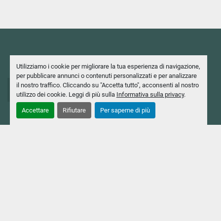
Utilizziamo i cookie per migliorare la tua esperienza di navigazione,
per pubblicare annunci o contenuti personalizzati e per analizzare
+39 02 2403551
il nostro traffico. Cliccando su "Accetta tutto", acconsenti al nostro
utilizzo dei cookie. Leggi di più sulla
Informativa sulla privacy
.
+39 02 2424044
Accettare
Rifiutare
Per saperne di più
info@casavola.com
Via Milanese, 130 20092, Cinisello Balsamo (MI),
Italia