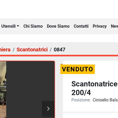
Chi Siamo
Dove Siamo
Contatti
Privacy
New
 Utensili
miera
Scantonatrici
0847
VENDUTO
Scantonatric
200/4
Posizione:
Cinisello Bals