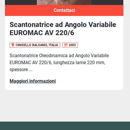
Contattaci
iabile
Scantonatrice Oleodinamica
Angolo Variabile FIM VERSA
EC
CINISELLO BALSAMO, ITALIA
1993
iabile
 mm,
Scantonatrice Oleodinamica ad Angolo Vari
VERSA 206 EC, tavola 1.000 x 650 mm, lungh
Maggiori informazioni