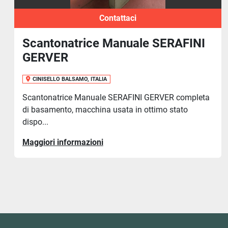
Contattaci
RAFINI
Scantonatrice ad Angolo Var
EUROMAC AV 220/6
CINISELLO BALSAMO, ITALIA
2003
R completa
Scantonatrice Oleodinamica ad Angolo Var
stato
EUROMAC AV 220/6, lunghezza lame 220
spessore ...
Maggiori informazioni