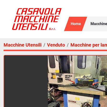
Home
Macchine
Macchine Utensili
Venduto
Macchine per la