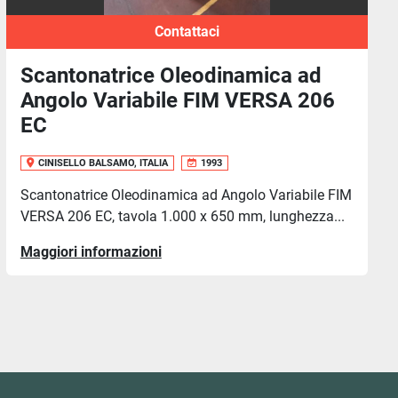
Contattaci
 ad
Scantonatrice Manuale SERAF
 206
GERVER
CINISELLO BALSAMO, ITALIA
Scantonatrice Manuale SERAFINI GERVER co
di basamento, macchina usata in ottimo stat
abile FIM
dispo...
ezza...
Maggiori informazioni