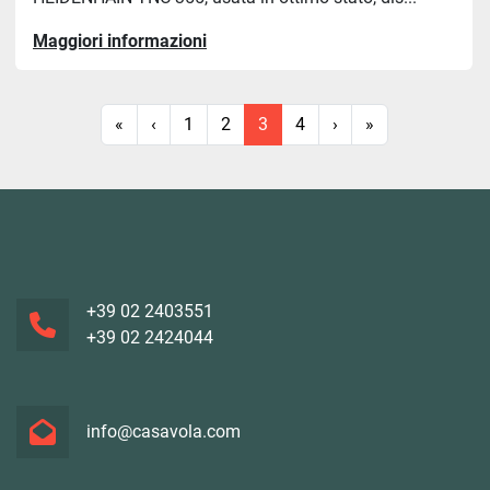
Maggiori informazioni
«
‹
1
2
3
4
›
»
+39 02 2403551
+39 02 2424044
info@casavola.com