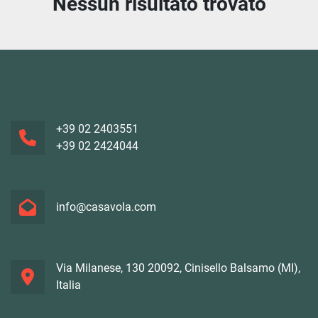
Nessun risultato trovato
Ordina per
+39 02 2403551
+39 02 2424044
info@casavola.com
Via Milanese, 130 20092, Cinisello Balsamo (MI),
Italia