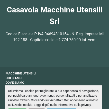
Casavola Macchine Utensili
Srl
Codice Fiscale e P. IVA 04694310154 - N. Reg. Imprese MI
192 188 - Capitale sociale € 774.750,00 int. vers.
MACCHINE UTENSILI
CHI SIAMO
DOVE SIAMO
CONTATTI
Utilizziamo i cookie per migliorare la tua esperienza di navigazione,
PRIVACY
per pubblicare annunci o contenuti personalizzati e per analizzare
NEWSLETTER
il nostro traffico. Cliccando su "Accetta tutto", acconsenti al nostro
utilizzo dei cookie. Leggi di più sulla
Informativa sulla privacy
.
Personalizza le preferenze sui Cookies